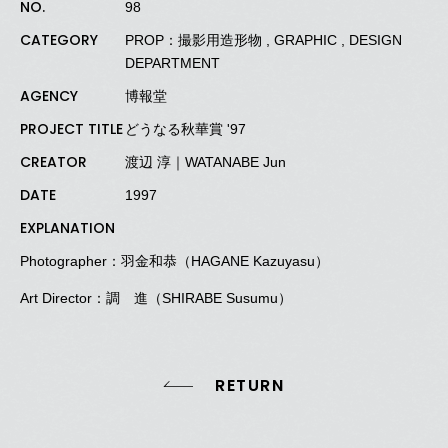
NO.
98
CATEGORY
PROP：撮影用造形物 , GRAPHIC , DESIGN
DEPARTMENT
AGENCY
博報堂
PROJECT TITLE
どうなる秋華賞 '97
CREATOR
渡辺 淳｜WATANABE Jun
DATE
1997
EXPLANATION
Photographer：羽金和恭（HAGANE Kazuyasu）
Art Director：調 進（SHIRABE Susumu）
RETURN