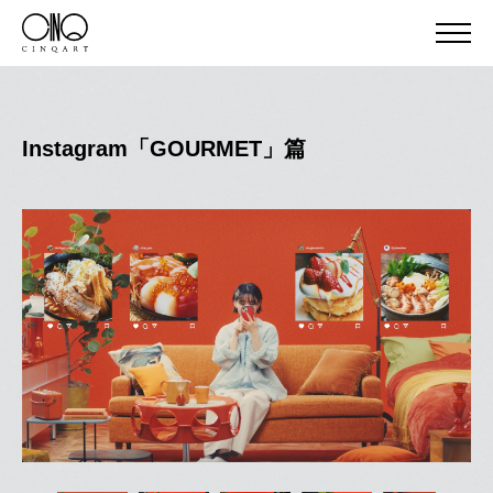
Instagram「GOURMET」篇