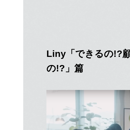
Liny「できるの
の!?」篇