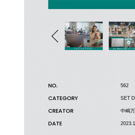
NO.
562
CATEGORY
SET D
CREATOR
中嶋万葉
DATE
2023.