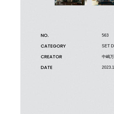
NO.
563
CATEGORY
SET D
CREATOR
中嶋万葉
DATE
2023.