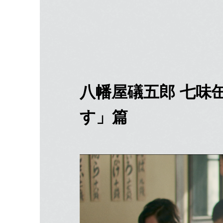
八幡屋礒五郎 七味
す」篇