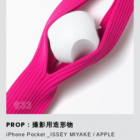
633
PROP：撮影用造形物
iPhone Pocket _ISSEY MIYAKE / APPLE