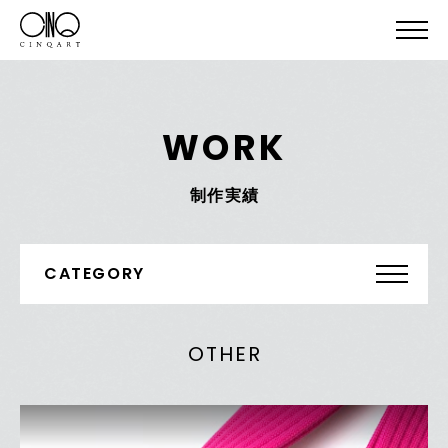
WORK
制作実績
CATEGORY
OTHER